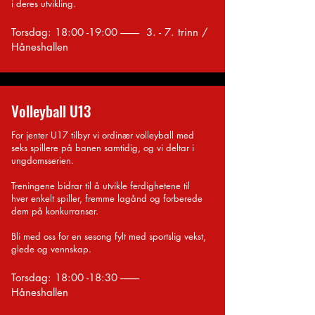
i deres utvikling.
Torsdag: 18:00 -19:00 --------- 3. - 7. trinn /
Håneshallen
Volleyball U13
For jenter U17 tilbyr vi ordinær volleyball med
seks spillere på banen samtidig, og vi deltar i
ungdomsserien.
Treningene bidrar til å utvikle ferdighetene til
hver enkelt spiller, fremme lagånd og forberede
dem på konkurranser.
Bli med oss for en sesong fylt med sportslig vekst,
glede og vennskap.
Torsdag: 18:00 -18:30 ---------
Håneshallen