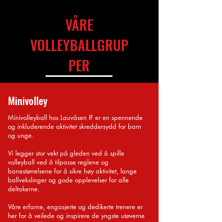
VÅRE
VOLLEYBALLGRUP
PER
Minivolley
Minivolleyball hos Lauvåsen IF er en spennende
og inkluderende aktivitet skreddersydd for barn
og unge.
Vi legger stor vekt på gleden ved å spille
volleyball ved å tilpasse reglene og
banestørrelsene for å sikre høy aktivitet, lange
ballvekslinger og gode opplevelser for alle
deltakerne.
Våre erfarne, engasjerte og dedikerte trenere er
her for å veilede og inspirere de yngste utøverne