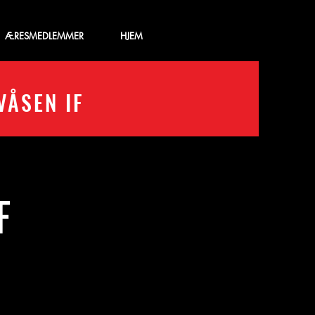
ÆRESMEDLEMMER
‎ ‎ ‎‎ ‎ ‎ ‎ HJEM
VÅSEN IF
F